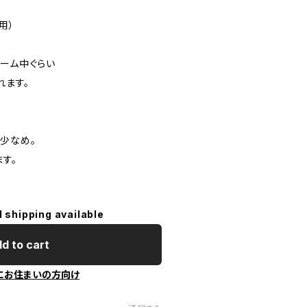
糸用）
ューム中ぐらい
れます。
少なめ。
ます。
l shipping available
d to cart
にお住まいの方向け