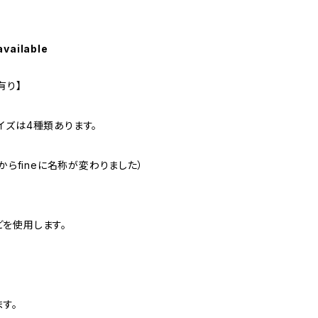
available
有り】
イズは4種類あります。
iniからfineに名称が変わりました）
を使用します。
ます。