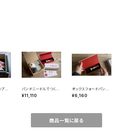
ップ木
パンチニードルでつくる
オックスフォードパンチ
ームカ
ラグブローチキット
ニードル （ナチュラルウ
¥11,110
¥6,160
ッド）
商品一覧に戻る