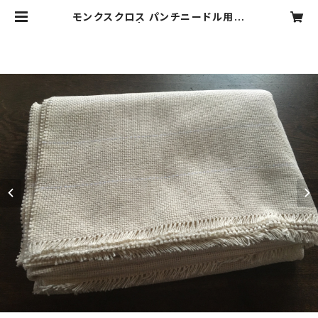
モンクスクロス パンチニードル用生
地 | laglag__